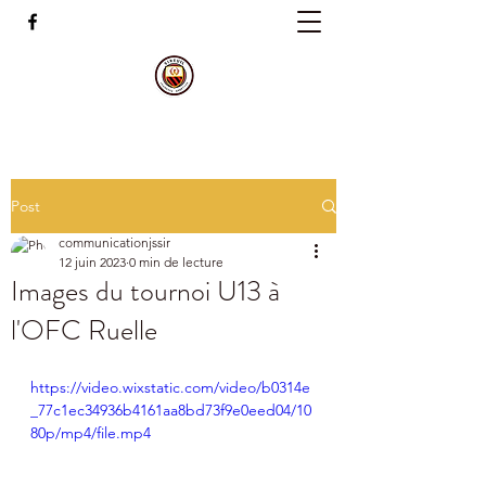
Post
communicationjssir
12 juin 2023
0 min de lecture
Images du tournoi U13 à
l'OFC Ruelle
https://video.wixstatic.com/video/b0314e
_77c1ec34936b4161aa8bd73f9e0eed04/10
80p/mp4/file.mp4