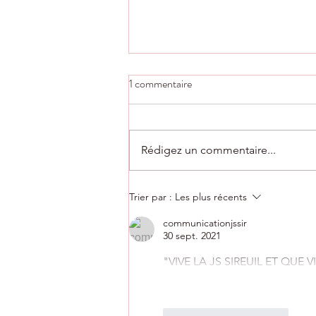
1 commentaire
Rédigez un commentaire...
AG du club vendredi 10 juillet à
Trier par :
Les plus récents
18h
communicationjssir
30 sept. 2021
"VIVE LA JS SIREUIL ET QUE V