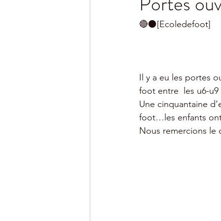
Portes ouv
🔴⚫️[Ecoledefoot] 
Il y a eu les portes 
foot entre  les u6-u9
Une cinquantaine d’
foot…les enfants ont 
Nous remercions le 