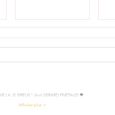
Matc
Défaite pour notre réserve pour
son dernier match qui boucle la
saison 2025-2026
IVE LA JS SIREUIL" dixit GERARD PIVETAUD 🖤
Afficher plus