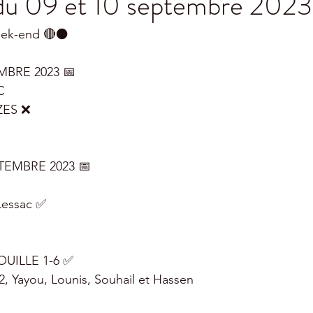
 du 09 et 10 septembre 2023
eek-end 🔴⚫️
MBRE 2023 📅
C
OZES ❌
PTEMBRE 2023 📅
 Lessac ✅
UILLE 1-6 ✅
2, Yayou, Lounis, Souhail et Hassen