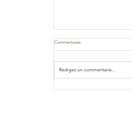
Commentaires
Rédigez un commentaire...
AG du club vendredi 10 juillet à
18h