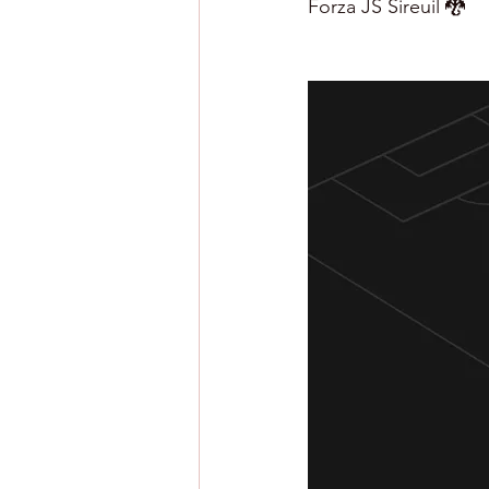
Forza JS Sireuil 🐉