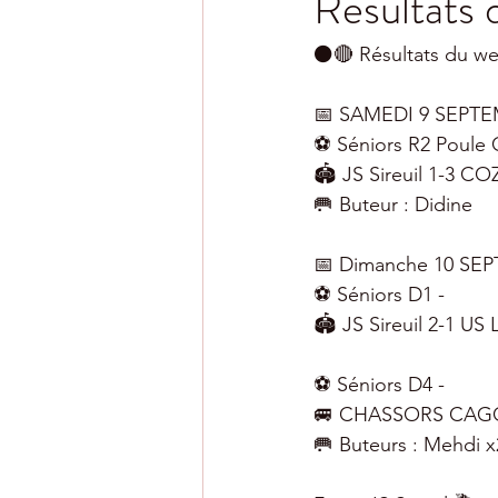
Résultats
⚫️🔴 Résultats du w
📅 SAMEDI 9 SEPTE
⚽️ Séniors R2 Poule 
🏟 JS Sireuil 1-3 C
🥅 Buteur : Didine
📅 Dimanche 10 SE
⚽️ Séniors D1 - 
🏟 JS Sireuil 2-1 US
⚽️ Séniors D4 -
🚐 CHASSORS CAGO
🥅 Buteurs : Mehdi x