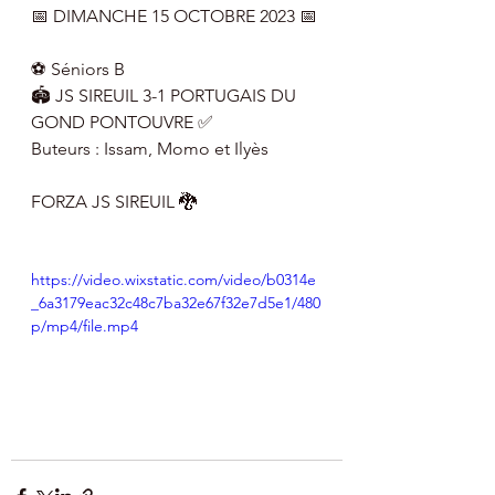
📅 DIMANCHE 15 OCTOBRE 2023 📅
⚽️ Séniors B
🏟 JS SIREUIL 3-1 PORTUGAIS DU 
GOND PONTOUVRE ✅
Buteurs : Issam, Momo et Ilyès 
FORZA JS SIREUIL 🐉
https://video.wixstatic.com/video/b0314e
_6a3179eac32c48c7ba32e67f32e7d5e1/480
p/mp4/file.mp4