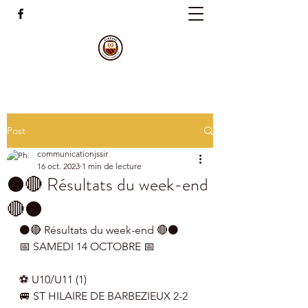
Post
communicationjssir
16 oct. 2023
1 min de lecture
⚫️🔴 Résultats du week-end
🔴⚫️
⚫️🔴 Résultats du week-end 🔴⚫️
📅 SAMEDI 14 OCTOBRE 📅
⚽️ U10/U11 (1)
🚐 ST HILAIRE DE BARBEZIEUX 2-2 