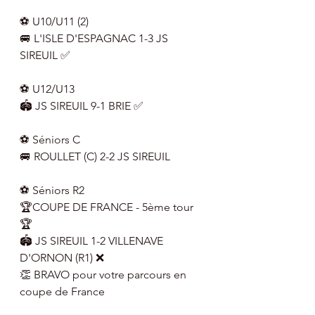
⚽️ U10/U11 (2)
🚐 L'ISLE D'ESPAGNAC 1-3 JS 
SIREUIL ✅
⚽️ U12/U13
🏟 JS SIREUIL 9-1 BRIE ✅
⚽️ Séniors C
🚐 ROULLET (C) 2-2 JS SIREUIL 
⚽️ Séniors R2 
🏆COUPE DE FRANCE - 5ème tour 
🏆
🏟 JS SIREUIL 1-2 VILLENAVE 
D'ORNON (R1) ❌
👏 BRAVO pour votre parcours en 
coupe de France 