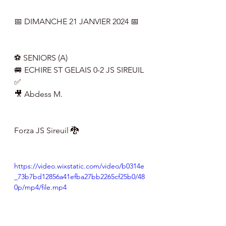
📅 DIMANCHE 21 JANVIER 2024 📅
⚽️ SENIORS (A) 
🚐 ECHIRE ST GELAIS 0-2 JS SIREUIL 
✅
🎥 Abdess M.
Forza JS Sireuil 🐉
https://video.wixstatic.com/video/b0314e
_73b7bd12856a41efba27bb2265cf25b0/48
0p/mp4/file.mp4