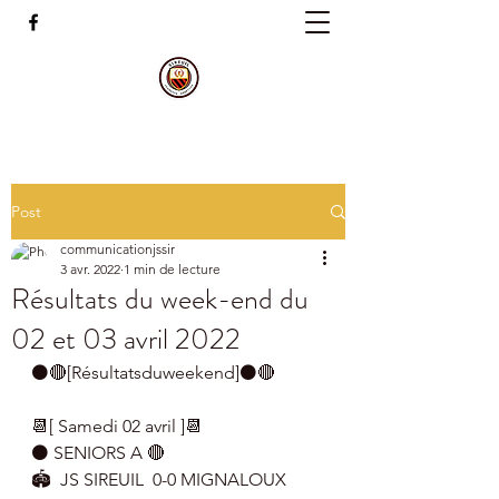
Post
communicationjssir
3 avr. 2022
1 min de lecture
Résultats du week-end du
02 et 03 avril 2022
⚫🔴[Résultatsduweekend]⚫🔴
📆[ Samedi 02 avril ]📆
⚫ SENIORS A 🔴
🏟  JS SIREUIL  0-0 MIGNALOUX 