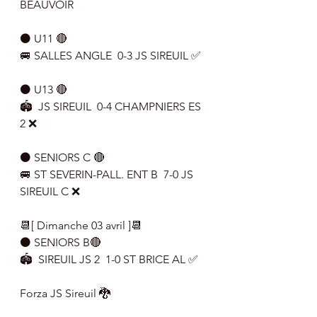
BEAUVOIR
⚫ U11 🔴
🚐 SALLES ANGLE  0-3 JS SIREUIL ✅
⚫ U13 🔴
🏟  JS SIREUIL  0-4 CHAMPNIERS ES 
2 ❌
⚫ SENIORS C 🔴
🚐 ST SEVERIN-PALL. ENT B  7-0 JS 
SIREUIL C ❌
📆[ Dimanche 03 avril ]📆
⚫ SENIORS B🔴
🏟  SIREUIL JS 2  1-0 ST BRICE AL ✅
Forza JS Sireuil 🐉