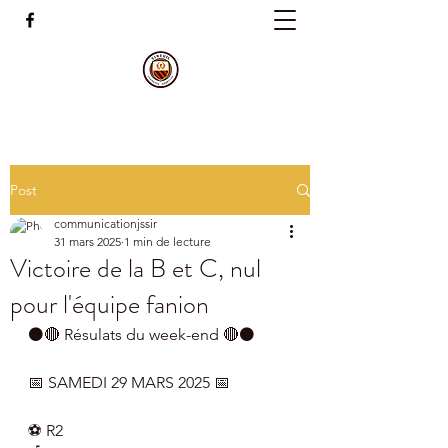
Post
communicationjssir
31 mars 2025
1 min de lecture
Victoire de la B et C, nul
pour l'équipe fanion
⚫️🔴 Résulats du week-end 🔴⚫️
📅 SAMEDI 29 MARS 2025 📅
⚽️ R2