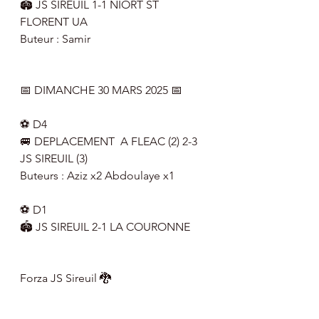
🏟 JS SIREUIL 1-1 NIORT ST 
FLORENT UA
Buteur : Samir 
📅 DIMANCHE 30 MARS 2025 📅
⚽️ D4
🚐 DEPLACEMENT  A FLEAC (2) 2-3 
JS SIREUIL (3)
Buteurs : Aziz x2 Abdoulaye x1  
⚽️ D1
🏟 JS SIREUIL 2-1 LA COURONNE
Forza JS Sireuil 🐉