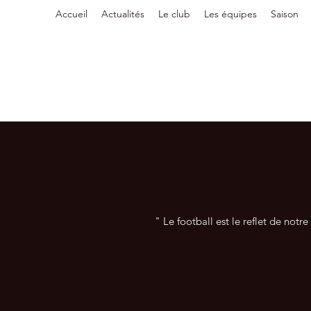
Accueil
Actualités
Le club
Les équipes
Saison
" Le football est le reflet de notr