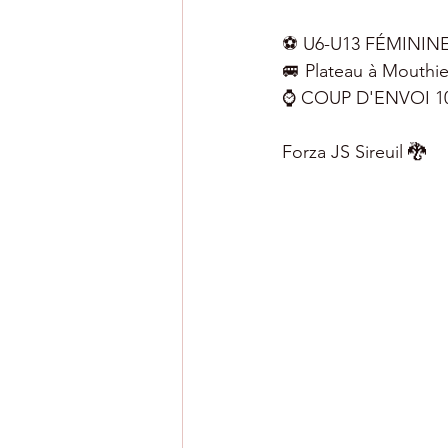
⚽️ U6-U13 FÉMININ
🚐 Plateau à Mouthie
⌚️ COUP D'ENVOI 1
Forza JS Sireuil 🐉 