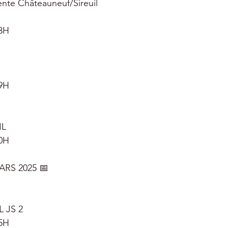
ente Châteauneuf/Sireuil
3H
9H
IL
0H
RS 2025 📅
L JS 2
5H