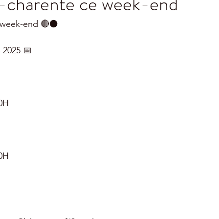
-charente ce week-end
week-end 🔴⚫️
 2025 📅
0H
0H