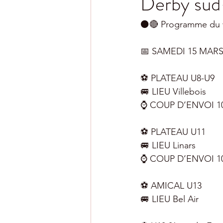
Derby sud
⚫️🔴 Programme du 
📅 SAMEDI 15 MARS
⚽️ PLATEAU U8-U9
🚐 LIEU Villebois
⌚️ COUP D’ENVOI 1
⚽️ PLATEAU U11
🚐 LIEU Linars
⌚️ COUP D’ENVOI 1
⚽️ AMICAL U13
🚐 LIEU Bel Air