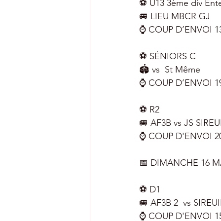
⚽️ U13 3ème div Ent
🚐 LIEU MBCR GJ
⌚️ COUP D’ENVOI 1
⚽️ SÉNIORS C
🏟️ vs  St Même
⌚️ COUP D’ENVOI 1
⚽️ R2
🚐 AF3B vs JS SIREU
⌚️ COUP D'ENVOI 2
📅 DIMANCHE 16 MA
⚽️ D1
🚐 AF3B 2  vs SIREUI
⌚️ COUP D'ENVOI 1