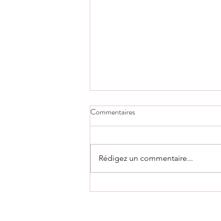
Commentaires
Rédigez un commentaire...
AG du club vendredi 10 juillet à
18h