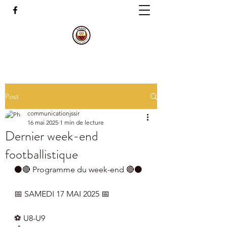
Post
communicationjssir
16 mai 2025
1 min de lecture
Dernier week-end
footballistique
⚫️🔴 Programme du week-end 🔴⚫️
📅 SAMEDI 17 MAI 2025 📅
⚽️ U8-U9