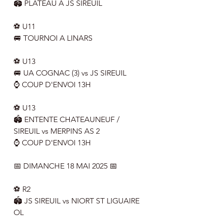
🏟 PLATEAU A JS SIREUIL 
⚽️ U11
🚐 TOURNOI A LINARS
⚽️ U13
🚐 UA COGNAC (3) vs JS SIREUIL 
⌚️ COUP D'ENVOI 13H
⚽️ U13
🏟 ENTENTE CHATEAUNEUF / 
SIREUIL vs MERPINS AS 2
⌚️ COUP D'ENVOI 13H
📅 DIMANCHE 18 MAI 2025 📅
⚽️ R2
🏟 JS SIREUIL vs NIORT ST LIGUAIRE 
OL