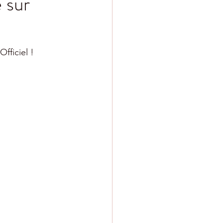
 sur
fficiel !