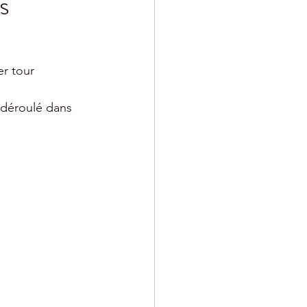
s
r tour 
 déroulé dans 