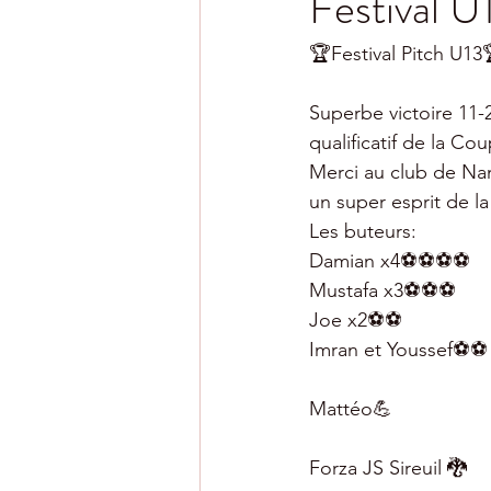
Festival U
🏆Festival Pitch U13
Superbe victoire 11-2
qualificatif de la Cou
Merci au club de Nan
un super esprit de l
Les buteurs: 
Damian x4⚽⚽⚽⚽
Mustafa x3⚽⚽⚽
Joe x2⚽⚽
Imran et Youssef⚽⚽
Mattéo💪
Forza JS Sireuil 🐉