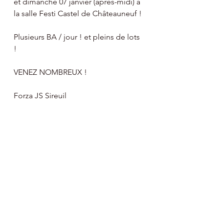
et dimanche 07 janvier (après-midi) à 
la salle Festi Castel de Châteauneuf !
Plusieurs BA / jour ! et pleins de lots 
!
VENEZ NOMBREUX !
Forza JS Sireuil