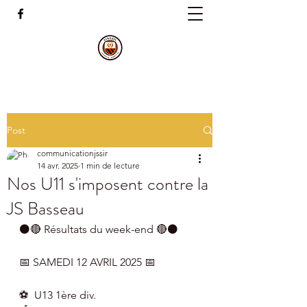
Post
communicationjssir
14 avr. 2025
1 min de lecture
Nos U11 s'imposent contre la
JS Basseau
⚫🔴 Résultats du week-end 🔴⚫
📅 SAMEDI 12 AVRIL 2025 📅
⚽  U13 1ère div.