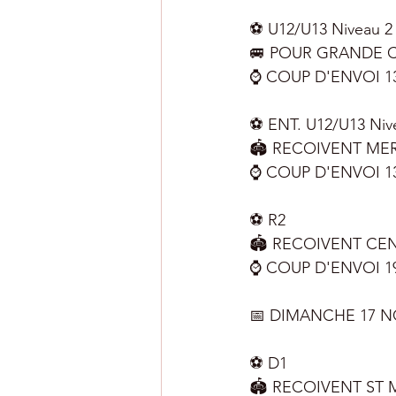
⚽️ U12/U13 Niveau 2
🚐 POUR GRANDE
⌚️ COUP D'ENVOI 1
⚽️ ENT. U12/U13 Niv
🏟 RECOIVENT MER
⌚️ COUP D'ENVOI 1
⚽️ R2 
🏟 RECOIVENT CE
⌚️ COUP D'ENVOI 1
📅 DIMANCHE 17 N
⚽️ D1 
🏟 RECOIVENT ST 