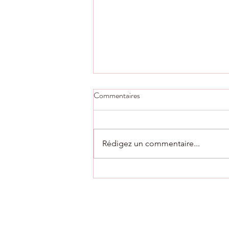
Commentaires
Rédigez un commentaire...
AG du club vendredi 10 juillet à
18h