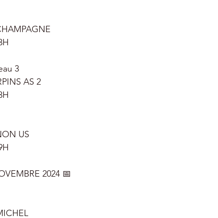
 
 CHAMPAGNE
3H
eau 3 
PINS AS 2
3H
NON US
9H
OVEMBRE 2024 📅
MICHEL 