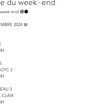
e du week-end
week-end 🔴⚫️
MBRE 2024 📅
 
0H
2
ACFC 2
0H
VEAU 3
 CLAIX
0H