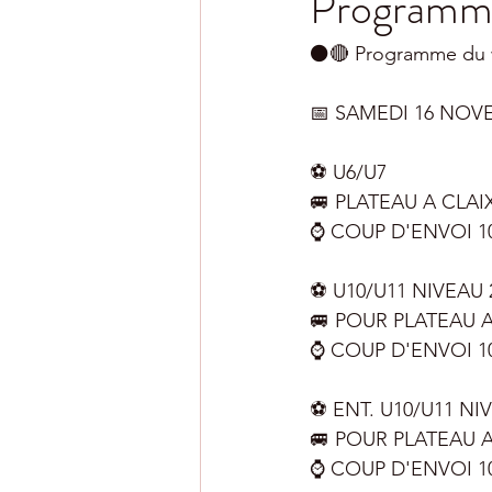
Programm
⚫️🔴 Programme du 
📅 SAMEDI 16 NOVE
⚽️ U6/U7
🚐 PLATEAU A CLAIX
⌚️ COUP D'ENVOI 1
⚽️ U10/U11 NIVEAU 
🚐 POUR PLATEAU 
⌚️ COUP D'ENVOI 1
⚽️ ENT. U10/U11 NI
🚐 POUR PLATEAU A
⌚️ COUP D'ENVOI 1