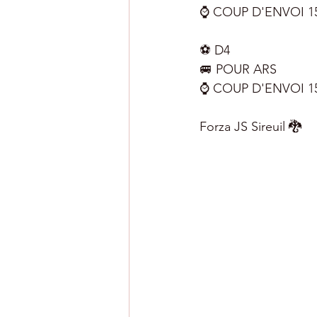
⌚️ COUP D'ENVOI 1
⚽️ D4
🚐 POUR ARS
⌚️ COUP D'ENVOI 1
Forza JS Sireuil 🐉