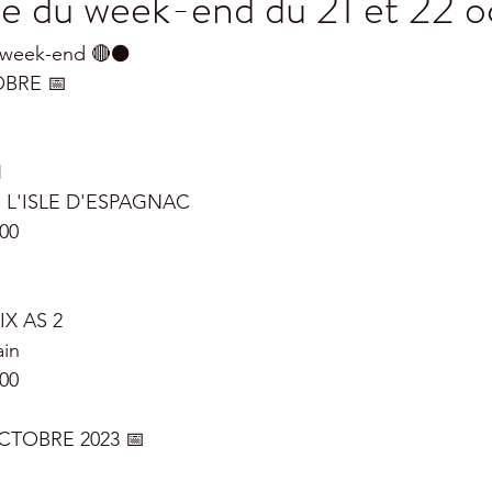
 du week-end du 21 et 22 o
week-end 🔴⚫️
OBRE 📅
H
 L'ISLE D'ESPAGNAC
00
X AS 2
ain
00
CTOBRE 2023 📅