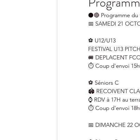
Programme
⚫️🔴 Programme du 
📅 SAMEDI 21 OCT
⚽️ U12/U13
FESTIVAL U13 PITC
🚐 DEPLACENT FCC
⏱ Coup d'envoi 15h
⚽️ Séniors C
🏟 RECOIVENT CLAI
⌚️ RDV à 17H au terr
⏱ Coup d'envoi 18h
📅 DIMANCHE 22 O