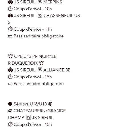
🏟 JS SIREUIL  🆚 MERPINS
⏱ Coup d'envoi - 10h
🏟 JS SIREUIL  🆚 CHASSENEUIL US 
2
⏱ Coup d'envoi - 11h
🎫 Pass sanitaire obligatoire
🏆 CPE U13 PRINCIPALE-
R.DUQUEROIX 🏆
🏟 JS SIREUIL  🆚 ALLIANCE 3B
⏱ Coup d'envoi - 15h
🎫 Pass sanitaire obligatoire
⚫ Séniors U16/U18 🔴
🚐 CHATEAUBERN/GRANDE 
CHAMP  🆚 JS SIREUIL
⏱ Coup d'envoi - 15h