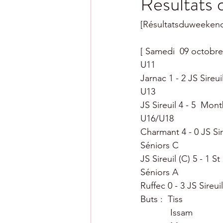
Résultats 
[Résultatsduweeken
[ Samedi  09 octobre
U11 
Jarnac 1 - 2 JS Sireuil
U13 
JS Sireuil 4 - 5  Mon
U16/U18 
Charmant 4 - 0 JS Sir
Séniors C 
JS Sireuil (C) 5 - 1 St
Séniors A 
Ruffec 0 - 3 JS Sireuil
Buts :  Tiss
            Issam