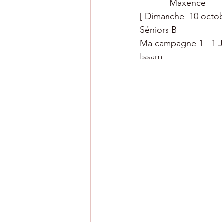
            Maxence
[ Dimanche  10 octob
Séniors B 
Ma campagne 1 - 1 JS 
Issam