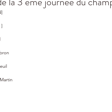
de la 3 ème journée du cham
d]
 ]
 
tbron 
euil 
 Martin 
 