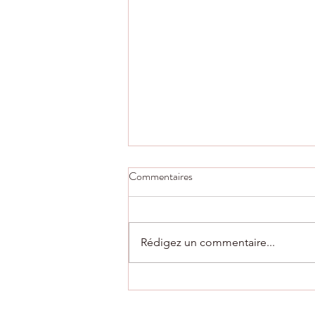
Commentaires
Rédigez un commentaire...
AG du club vendredi 10 juillet à
18h