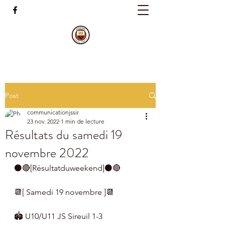
Post
communicationjssir
23 nov. 2022
1 min de lecture
Résultats du samedi 19
novembre 2022
⚫🔴[Résultatduweekend]⚫🔴
📆[ Samedi 19 novembre ]📆
🏟 U10/U11 JS Sireuil 1-3 