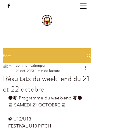
Post
communicationjssir
24 oct. 2023
1 min de lecture
Résultats du week-end du 21
et 22 octobre
⚫️🔴 Programme du week-end 🔴⚫️
📅 SAMEDI 21 OCTOBRE 📅
⚽️ U12/U13
FESTIVAL U13 PITCH