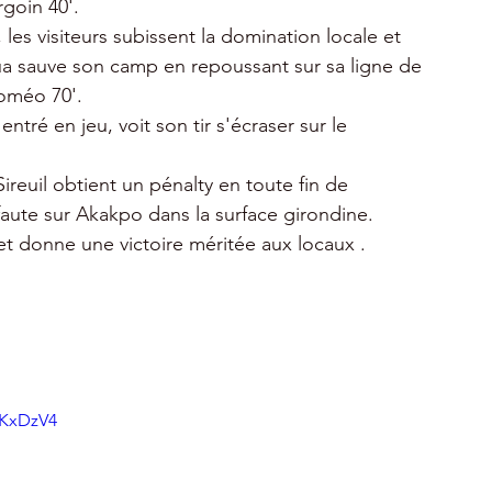
rgoin 40'.
les visiteurs subissent la domination locale et
ua sauve son camp en repoussant sur sa ligne de
oméo 70'.
ntré en jeu, voit son tir s'écraser sur le
ireuil obtient un pénalty en toute fin de
aute sur Akakpo dans la surface girondine.
 et donne une victoire méritée aux locaux .
uKxDzV4