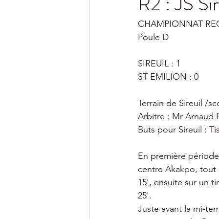
R2 : JS Si
CHAMPIONNAT REGIO
Poule D
SIREUIL : 1
ST EMILION : 0
Terrain de Sireuil /s
Arbitre : Mr Arnaud 
Buts pour Sireuil : Ti
En première période,
centre Akakpo, tout
15', ensuite sur un t
25'.
Juste avant la mi-temp