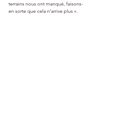
terrains nous ont manqué, faisons-
en sorte que cela n’arrive plus ».
Article disponible ici => 
Vaccin et 
Pass sanitaire pour le retour au foot 
(fff.fr)